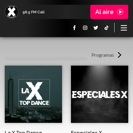
Al aire
96.5 FM Cali
Programas
La X Top Dance
Especiales X