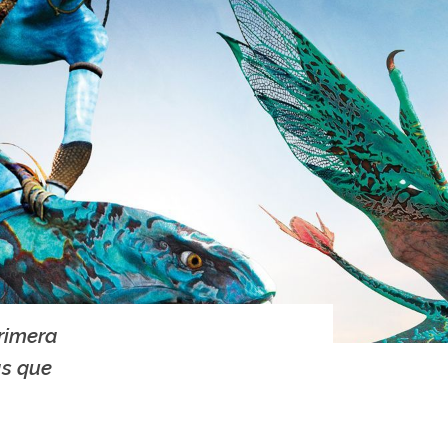
primera
as que