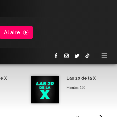
Al aire
e X
Las 20 de la X
Minutos: 120