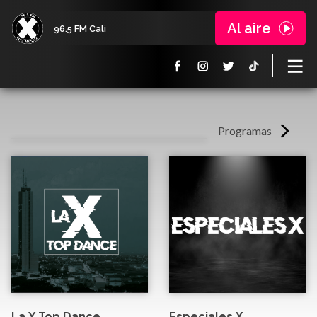
Al aire
96.5 FM Cali
Programas
La X Top Dance
Especiales X