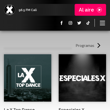
Al aire
96.5 FM Cali
Programas
La X Top Dance
Especiales X