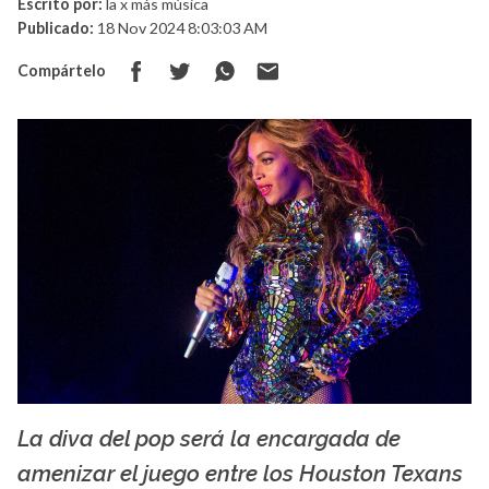
Escrito por:
la x más música
Publicado:
18 Nov 2024 8:03:03 AM
Compártelo
La diva del pop será la encargada de
La X mas música
amenizar el juego entre los Houston Texans