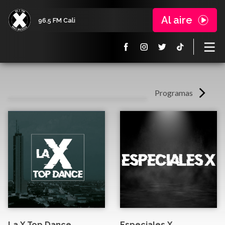
Al aire
96.5 FM Cali
Programas
La X Top Dance
Especiales X