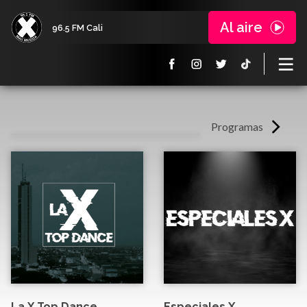
Al aire
96.5 FM Cali
Programas
La X Top Dance
Especiales X