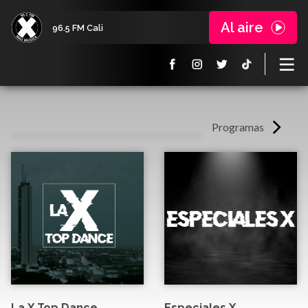
Al aire
96.5 FM Cali
Programas
La X Top Dance
Especiales X