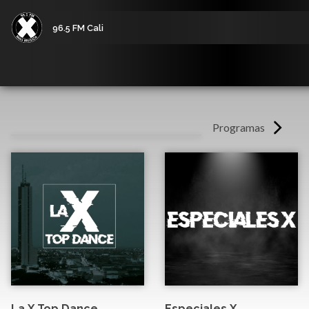
96.5 FM Cali
Programas
La X Top Dance
Especiales X