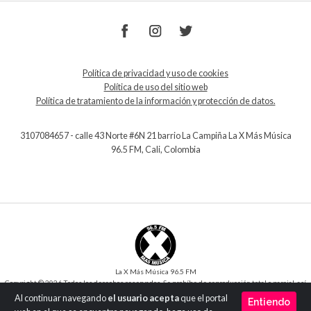
Política de privacidad y uso de cookies
Política de uso del sitio web
Política de tratamiento de la información y protección de datos.
3107084657 - calle 43 Norte #6N 21 barrio La Campiña La X Más Música
96.5 FM, Cali, Colombia
La X Más Música 96.5 FM
Copyright © 2026 Todos los derechos reservados. Se prohíbe de reproducción total o parcial, así
como su traducción a cualquier idioma sin la autorización escrita del titular.
Al continuar navegando
el usuario acepta
que el portal
Entiendo
Desarrollo y Diseño
SilverIT