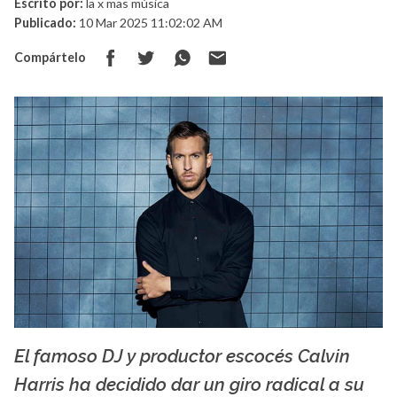
Escrito por:
la x mas música
Publicado:
10 Mar 2025 11:02:02 AM
Compártelo
El famoso DJ y productor escocés Calvin
La X mas música
Harris ha decidido dar un giro radical a su