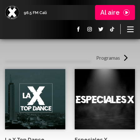
Al aire
96.5 FM Cali
Programas
La X Top Dance
Especiales X