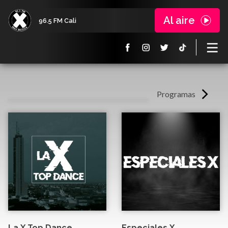
Al aire
96.5 FM Cali
Programas
La X Top Dance
Especiales X