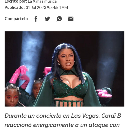
Escrito por:
La X más música
Publicado:
31 Jul 2023 9:54:54 AM
Compártelo
Durante un concierto en Las Vegas, Cardi B
La X mas música
reaccionó enérgicamente a un ataque con