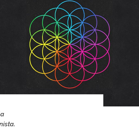
la
nista.