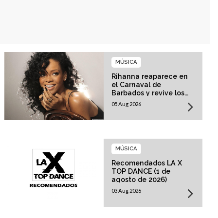
MÚSICA
Rihanna reaparece en
el Carnaval de
Barbados y revive los
rumores sobre su
05 Aug 2026
esperado regreso
musical
MÚSICA
Recomendados LA X
TOP DANCE (1 de
agosto de 2026)
03 Aug 2026