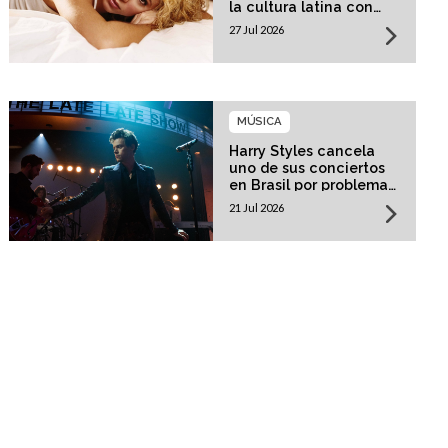
la cultura latina con
una residencia histórica
27 Jul 2026
MÚSICA
Harry Styles cancela
uno de sus conciertos
en Brasil por problemas
de salud
21 Jul 2026