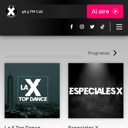
Al aire
96.5 FM Cali
Programas
La X Top Dance
Especiales X