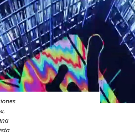
iones,
e,
ana
ista