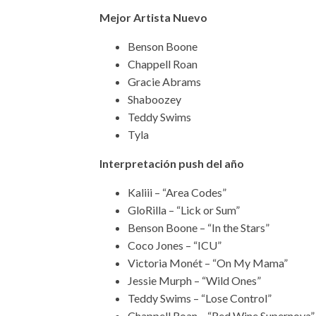
Mejor Artista Nuevo
Benson Boone
Chappell Roan
Gracie Abrams
Shaboozey
Teddy Swims
Tyla
Interpretación push del año
Kaliii – “Area Codes”
GloRilla – “Lick or Sum”
Benson Boone – “In the Stars”
Coco Jones – “ICU”
Victoria Monét – “On My Mama”
Jessie Murph – “Wild Ones”
Teddy Swims – “Lose Control”
Chappell Roan – “Red Wine Supernova”