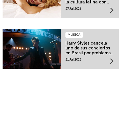
la cultura latina con
una residencia histórica
27 Jul 2026
MÚSICA
Harry Styles cancela
uno de sus conciertos
en Brasil por problemas
de salud
21 Jul 2026