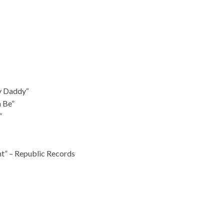
by Daddy“
a Be”
”
ht” – Republic Records