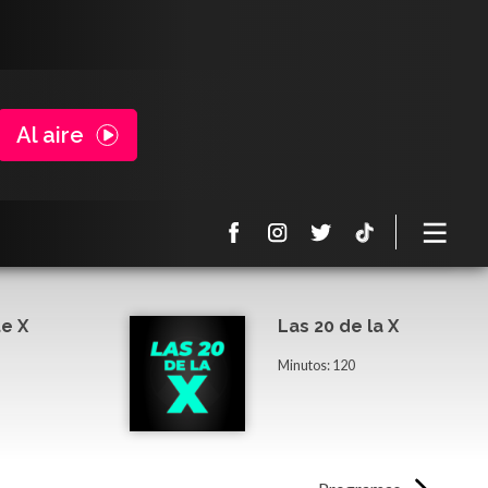
Al aire
e X
Las 20 de la X
Minutos: 120