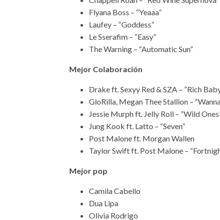
Flyana Boss – “Yeaaa”
Laufey – “Goddess”
Le Sserafim – “Easy”
The Warning – “Automatic Sun”
Mejor Colaboración
Drake ft. Sexyy Red & SZA – “Rich Ba
GloRilla, Megan Thee Stallion – “Wann
Jessie Murph ft. Jelly Roll – “Wild Ones
Jung Kook ft. Latto – “Seven”
Post Malone ft. Morgan Wallen
Taylor Swift ft. Post Malone – “Fortnig
Mejor pop
Camila Cabello
Dua Lipa
Olivia Rodrigo