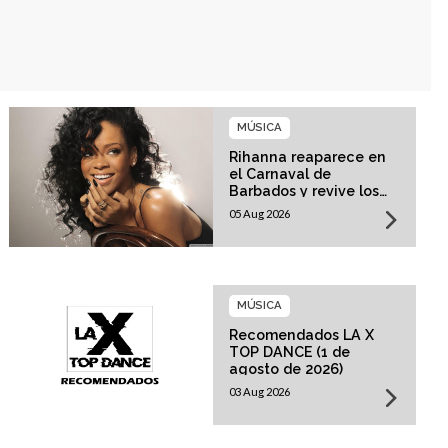
MÚSICA
Rihanna reaparece en
el Carnaval de
Barbados y revive los
rumores sobre su
05 Aug 2026
esperado regreso
musical
MÚSICA
Recomendados LA X
TOP DANCE (1 de
agosto de 2026)
03 Aug 2026