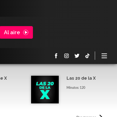
Al aire
e X
Las 20 de la X
Minutos: 120