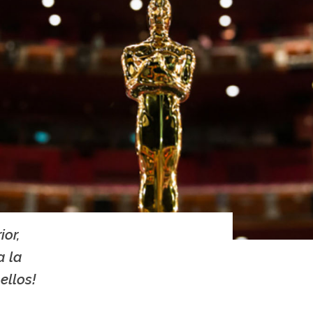
ior,
a la
ellos!