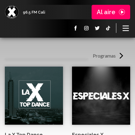
Al aire
96.5 FM Cali
Programas
La X Top Dance
Especiales X