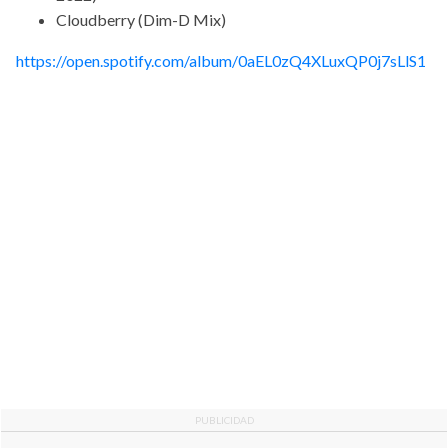
Cloudberry (Dim-D Mix)
https://open.spotify.com/album/0aEL0zQ4XLuxQP0j7sLlS1
PUBLICIDAD