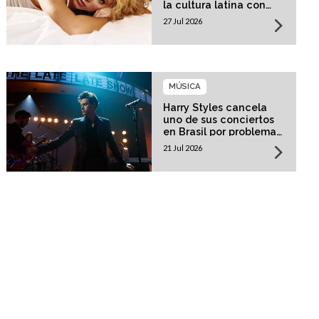
la cultura latina con
una residencia histórica
27 Jul 2026
MÚSICA
Harry Styles cancela
uno de sus conciertos
en Brasil por problemas
de salud
21 Jul 2026