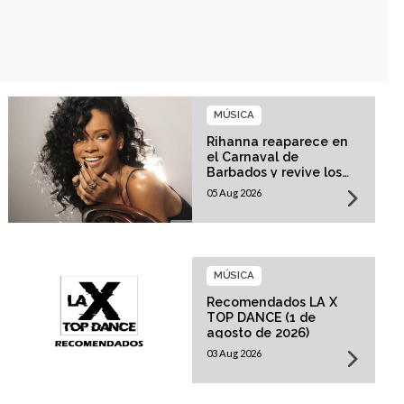
MÚSICA
Rihanna reaparece en
el Carnaval de
Barbados y revive los
rumores sobre su
05 Aug 2026
esperado regreso
musical
MÚSICA
Recomendados LA X
TOP DANCE (1 de
agosto de 2026)
03 Aug 2026