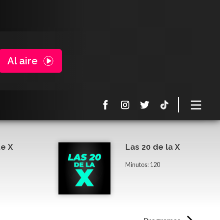
Al aire
e X
Las 20 de la X
Minutos: 120