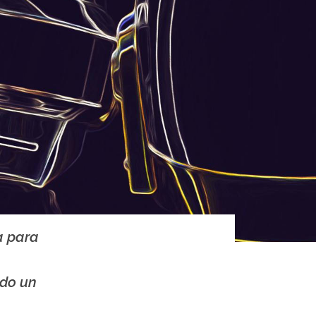
a para
odo un