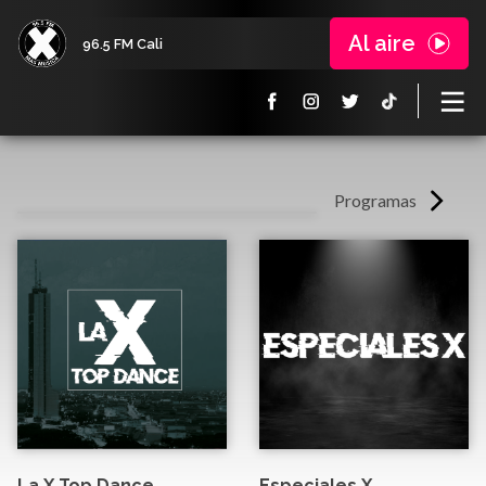
Al aire
96.5 FM Cali
Programas
La X Top Dance
Especiales X