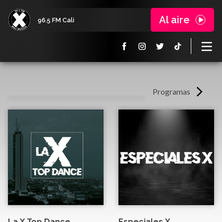
Al aire
96.5 FM Cali
Programas
La X Top Dance
Especiales X