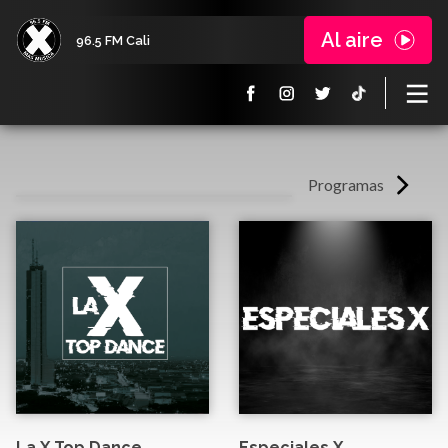
Al aire
96.5 FM Cali
Programas
La X Top Dance
Especiales X