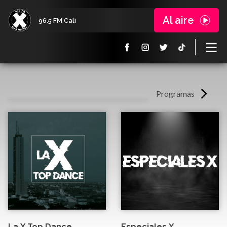
Al aire
96.5 FM Cali
Programas
La X Top Dance
Especiales X