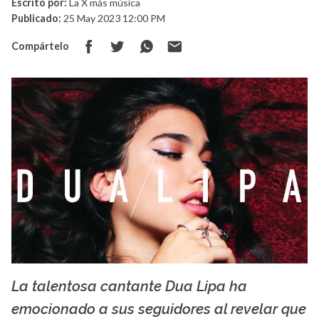
Escrito por:
La X más música
Publicado:
25 May 2023 12:00 PM
Compártelo
La talentosa cantante Dua Lipa ha
La X mas música
emocionado a sus seguidores al revelar que