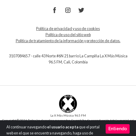
Política de privacidad y uso de cookies
Política de uso del sitio web
Política de tratamiento de la información y protección de datos.
3107084657 - calle 43 Norte #6N 21 barrio La Campiña La X Más Música
96.5 FM, Cali, Colombia
La X Más Música 96.5 FM
Copyright © 2026 Todos los derechos reservados. Se prohíbe de reproducción total o parcial, así
como su traducción a cualquier idioma sin la autorización escrita del titular.
Al continuar navegando
el usuario acepta
que el portal
Entiendo
Desarrollo y Diseño
SilverIT
web en el que se encuentra navegando, haga uso de
Versión 1.0