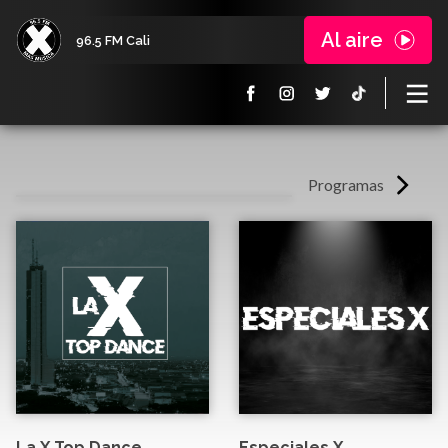
Al aire
96.5 FM Cali
Programas
La X Top Dance
Especiales X