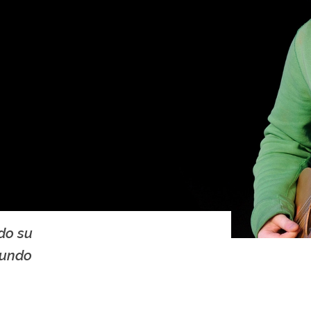
do su
mundo