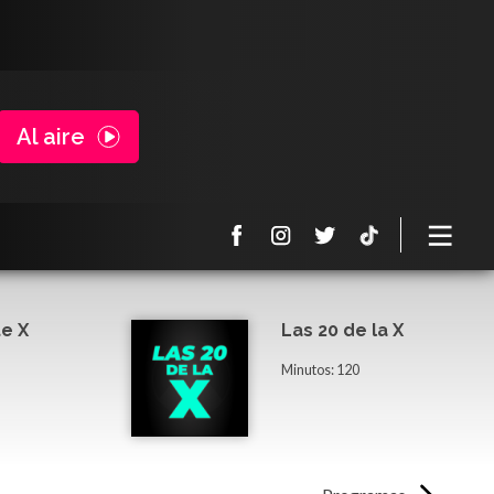
Al aire
e X
Las 20 de la X
Minutos: 120