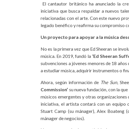
El cantautor británico ha anunciado la cr
iniciativa que busca respaldar a nuevos tale
relacionadas con el arte. Con este nuevo pro
legado benéfico y reafirma su compromiso co
Un proyecto para apoyar a la música desd
No es la primera vez que Ed Sheeran se involu
música. En 2019, fundó la
‘Ed Sheeran Suff
subvenciones a jóvenes menores de 18 años q
a estudiar música, adquirir instrumentos o fi
Ahora, según información de
The Sun
, She
Commission’
su nueva fundación, con la que
músicos emergentes y otras organizaciones de
iniciativa, el artista contará con un equipo
Stuart Camp (su mánager), Alex Boateng (c
mánager de negocios).