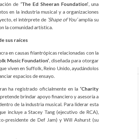
eación de
‘The Ed Sheeran Foundation’
, una
ntos en la industria musical y a organizaciones
yecto, el intérprete de
‘Shape of You’
amplía su
n la comunidad artística.
e sus raíces
cra en causas filantrópicas relacionadas con la
olk Music Foundation’
, diseñada para otorgar
ue viven en Suffolk, Reino Unido, ayudándolos
nanciar espacios de ensayo.
eran ha registrado oficialmente en la
‘Charity
 pretende brindar apoyo financiero y asesoría a
ntro de la industria musical. Para liderar esta
 que incluye a Stacey Tang (ejecutivo de RCA),
o-presidente de Def Jam) y Will Ashurst (su