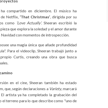
 proyectos
 ha compartido en diciembre. El músico ha
 de Netflix,
‘That Christmas’
, dirigida por su
icos como
‘Love Actually’
. Sheeran escribió la
a pieza que explora la soledad y el amor durante
e la Navidad con momentos de introspección.
 "posee una magia única que añade profundidad
a". Para el videoclip, Sheeran trabajó junto a
l propio Curtis, creando una obra que busca
uales.
 camino
rsión en el cine, Sheeran también ha estado
m, que, según declaraciones a
Variety
, marcará
. El artista ya ha completado la grabación del
o el terreno para lo que describe como "uno de