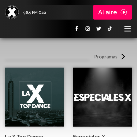
Al aire
96.5 FM Cali
Programas
La X Top Dance
Especiales X