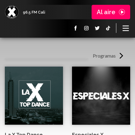
Al aire
96.5 FM Cali
Programas
La X Top Dance
Especiales X