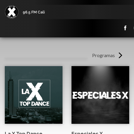
96.5 FM Cali
Programas
La X Top Dance
Especiales X