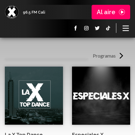
Al aire
96.5 FM Cali
Programas
La X Top Dance
Especiales X