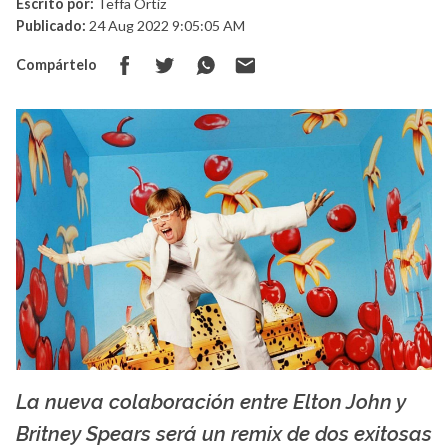
Escrito por:
Teffa Ortiz
Publicado:
24 Aug 2022 9:05:05 AM
Compártelo
La nueva colaboración entre Elton John y
La X mas música
Britney Spears será un remix de dos exitosas