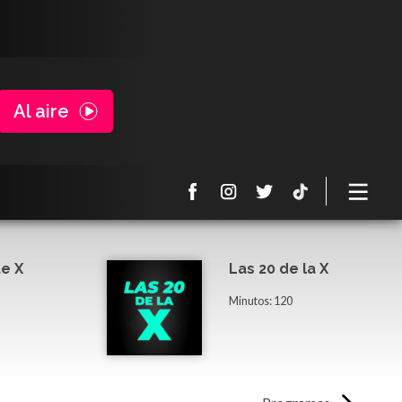
Al aire
e X
Las 20 de la X
Minutos: 120