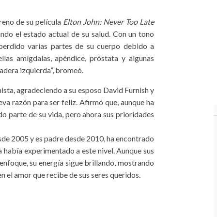
reno de su película
Elton John: Never Too Late
ando el estado actual de su salud. Con un tono
perdido varias partes de su cuerpo debido a
llas amígdalas, apéndice, próstata y algunas
cadera izquierda”, bromeó.
mista, agradeciendo a su esposo David Furnish y
ueva razón para ser feliz. Afirmó que, aunque ha
do parte de su vida, pero ahora sus prioridades
esde 2005 y es padre desde 2010, ha encontrado
nca había experimentado a este nivel. Aunque sus
enfoque, su energía sigue brillando, mostrando
en el amor que recibe de sus seres queridos.