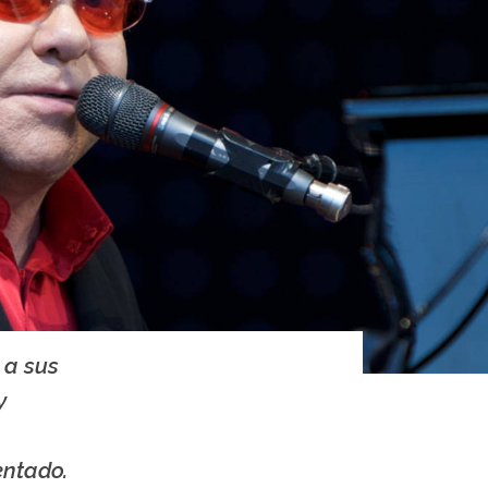
 a sus
y
entado.