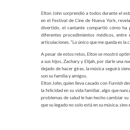
Elton John sorprendió a todos durante el est
en el Festival de Cine de Nueva York, revel
divertido, el cantante compartió cómo ha 
diferentes procedimientos médicos, entre e
articulaciones. “Lo único que me queda es la 
A pesar de estos retos, Elton se mostró opti
a sus hijos, Zachary y Elijah, por darle una n
dejado de hacer giras, la música seguirá sien
son su familia y amigos.
Elton John, quien lleva casado con Furnish d
la felicidad en su vida familiar, algo que nu
problemas de salud le han hecho cambiar su 
que su legado no solo está en su música, sino 