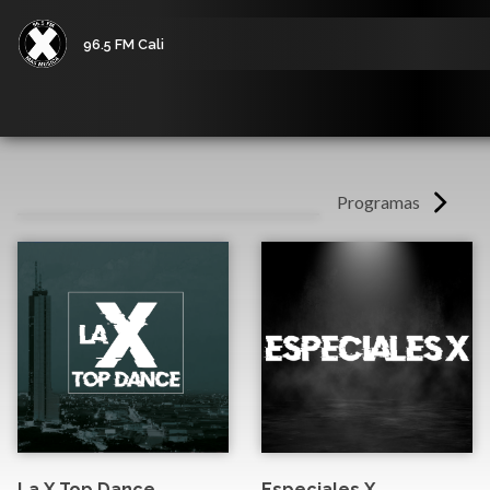
96.5 FM Cali
Programas
La X Top Dance
Especiales X