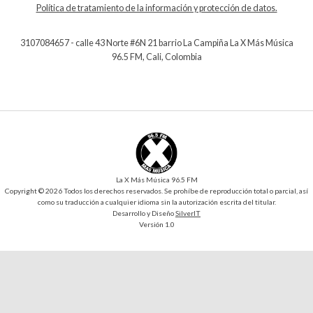
Política de tratamiento de la información y protección de datos.
3107084657 - calle 43 Norte #6N 21 barrio La Campiña La X Más Música
96.5 FM, Cali, Colombia
La X Más Música 96.5 FM
Copyright © 2026 Todos los derechos reservados. Se prohíbe de reproducción total o parcial, así
como su traducción a cualquier idioma sin la autorización escrita del titular.
Desarrollo y Diseño
SilverIT
Versión 1.0