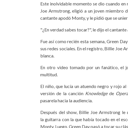
Este inolvidable momento se dio cuando en me
Joe Armstrong, eligió a un joven miembro d
cantante apodó Monty, y le pidió que se unier
"¿En verdad sabes tocar?", le dijo el cantant
Fue así como recién esta semana, Green Da
sus redes sociales. En el registro, Billie Jo
blanca.
En otro video tomado por un fanático, el j
multitud.
El niño, que lucía un atuendo negro y rojo al
versión de la canción
Knowledge
de
Opera
pasarela hacia la audiencia.
Después del show, Billie Joe Armstrong le 
la guitarra con la que había tocado en el es
Monty. Luego, Green Day pasó a tocar su clá