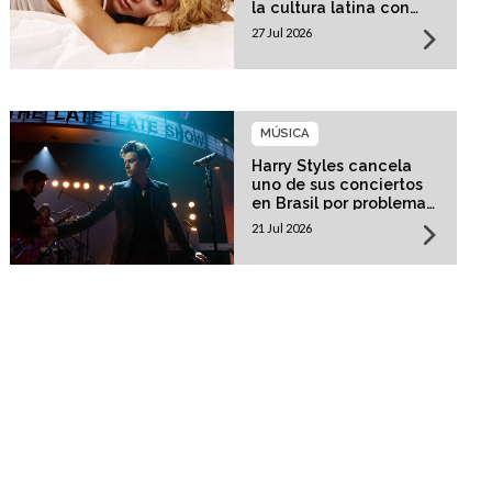
la cultura latina con
una residencia histórica
27 Jul 2026
MÚSICA
Harry Styles cancela
uno de sus conciertos
en Brasil por problemas
de salud
21 Jul 2026