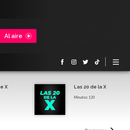
Al aire
e X
Las 20 de la X
Minutos: 120