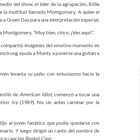
dio del show, el líder de la agrupación, Billie
e la multitud llamado Montgomery. A quien el
a a Green Day para una interpretación especial.
e a Montgomery. “Muy bien, chico, ¡Ven aquí!”.
y compartió imágenes del emotivo momento en
e Armstrong ayuda a Monty a ponerse una guitarra
oven levanta su puño con entusiasmo hacia la
 estilo de
American Idiot
, comenzó a tocar una
tion Ivy
(1989). No sin antes caminar por la
dijo al joven fanático que podía quedarse con
cenario. Y luego dirigió un canto del nombre de
sica canción
Basket Case
.