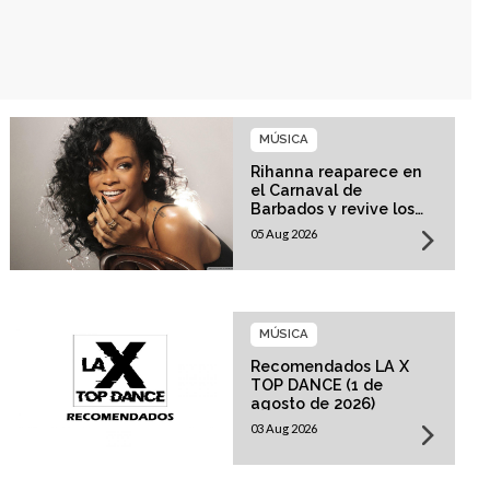
MÚSICA
Rihanna reaparece en
el Carnaval de
Barbados y revive los
rumores sobre su
05 Aug 2026
esperado regreso
musical
MÚSICA
Recomendados LA X
TOP DANCE (1 de
agosto de 2026)
03 Aug 2026