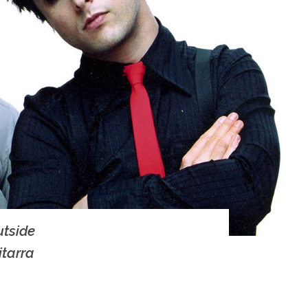
utside
itarra