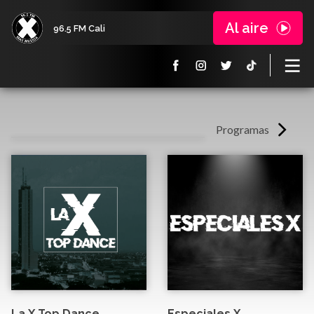
Al aire
96.5 FM Cali
Programas
La X Top Dance
Especiales X