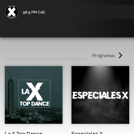
96.5 FM Cali
Programas
La X Top Dance
Especiales X