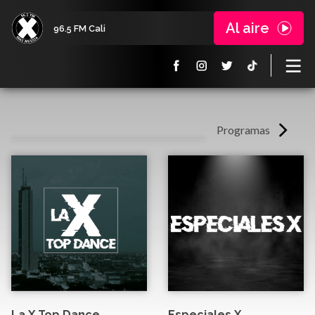
Al aire
96.5 FM Cali
Programas
La X Top Dance
Especiales X