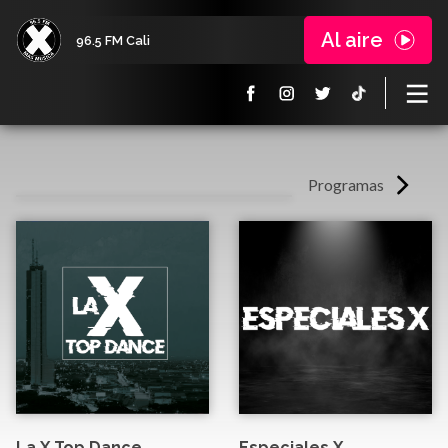
Al aire
96.5 FM Cali
Programas
La X Top Dance
Especiales X