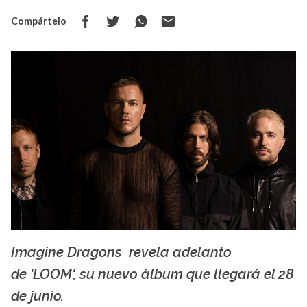
Compártelo
Imagine Dragons revela adelanto
La X mas música
de 'LOOM', su nuevo àlbum que llegará el 28
de junio.