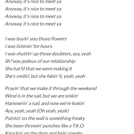
Anyway, it's nice to meet ya
Anyway, it's nice to meet ya
Anyway, it's nice to meet ya
Anyway, it's nice to meet ya
I was buyin' you those flowers
I was listenin' for hours
I was shuttin' up those doubters, ayy, yeah
Sh? was jealous of our relationship
She hat?d that we were making it
She's smilin', but she fakin' it, yeah, yeah
Prayin' that we make it through the weekend
Wind is in the sail, but we are sinkin'
Hammerin' a nail, and now we're leakin'
Ayy, yeah, yeah (Oh yeah, yeah)
Paintin' on the wall is something freaky
She been throwin' punches like a T.K.O.
Knockin' on the door and bein' sneaky