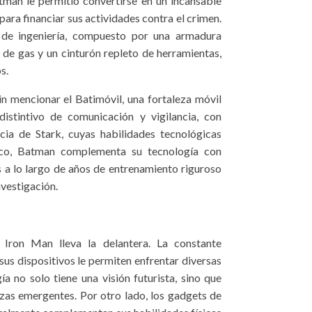
man le permitió convertirse en un incansable
para financiar sus actividades contra el crimen.
 de ingeniería, compuesto por una armadura
s de gas y un cinturón repleto de herramientas,
s.
n mencionar el Batimóvil, una fortaleza móvil
 distintivo de comunicación y vigilancia, con
ncia de Stark, cuyas habilidades tecnológicas
ico, Batman complementa su tecnología con
s a lo largo de años de entrenamiento riguroso
nvestigación.
, Iron Man lleva la delantera. La constante
us dispositivos le permiten enfrentar diversas
a no solo tiene una visión futurista, sino que
as emergentes. Por otro lado, los gadgets de