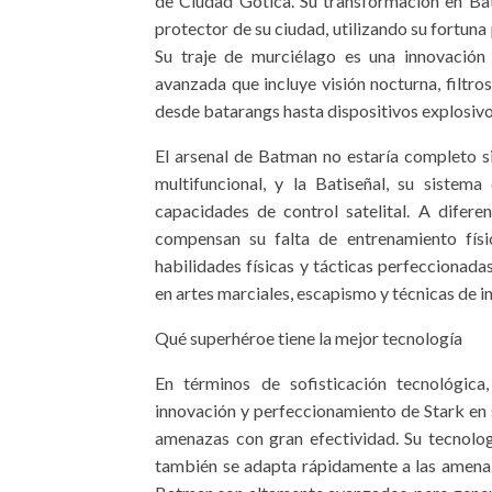
de Ciudad Gótica. Su transformación en Bat
protector de su ciudad, utilizando su fortuna 
Su traje de murciélago es una innovación
avanzada que incluye visión nocturna, filtro
desde batarangs hasta dispositivos explosivo
El arsenal de Batman no estaría completo si
multifuncional, y la Batiseñal, su sistema
capacidades de control satelital. A difere
compensan su falta de entrenamiento fís
habilidades físicas y tácticas perfeccionada
en artes marciales, escapismo y técnicas de i
Qué superhéroe tiene la mejor tecnología
En términos de sofisticación tecnológica
innovación y perfeccionamiento de Stark en s
amenazas con gran efectividad. Su tecnologí
también se adapta rápidamente a las amenaz