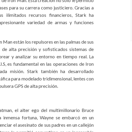
a de Iron Man. Esta creación no solo le permitió
ases para su carrera como justiciero. Gracias a
s ilimitados recursos financieros, Stark ha
impresionante variedad de armas y funciones
n Man están los repulsores en las palmas de sus
de alta precisión y sofisticados sistemas de
torear y analizar su entorno en tiempo real. La
V.I.S, es fundamental en las operaciones de Iron
ada misión. Stark también ha desarrollado
áfica para modelado tridimensional, lentes con
ulsera GPS de alta precisión.
atman, el alter ego del multimillonario Bruce
a inmensa fortuna, Wayne se embarcó en un
nciar el asesinato de sus padres en un callejón