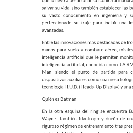
que lo llevó a desarrollar su icónica armadur
salvar su vida, sino también establecer las b
su vasto conocimiento en ingeniería y su
perfeccionado su traje para incluir una 
avanzadas.
Entre las innovaciones más destacadas de Iro
manos para vuelo y combate aéreo, misiles 
inteligencia artificial que le permiten moni
inteligencia artificial, conocida como J.A.R.
Man, siendo el punto de partida para c
dispositivos auxiliares como una mesa hologr
tecnología H.U.D. (Heads-Up Display) y una p
Quién es Batman
En la otra esquina del ring se encuentra B
Wayne. También filántropo y dueño de un
riguroso régimen de entrenamiento tras prese