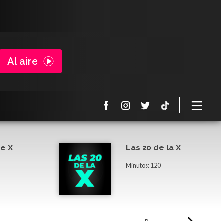
Al aire
e X
Las 20 de la X
Minutos: 120