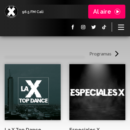
Al aire
96.5 FM Cali
Programas
La X Top Dance
Especiales X