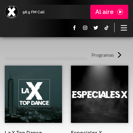
Al aire
96.5 FM Cali
Programas
La X Top Dance
Especiales X