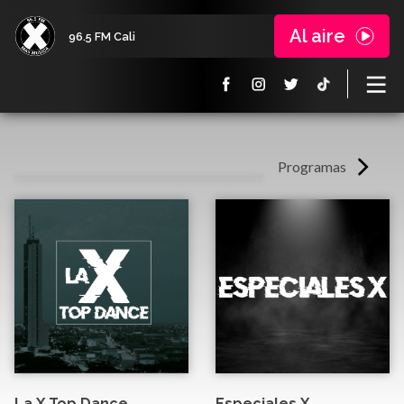
Al aire
96.5 FM Cali
Programas
La X Top Dance
Especiales X