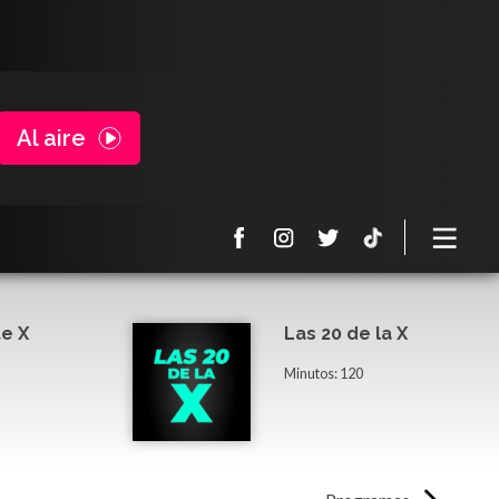
Al aire
e X
Las 20 de la X
Minutos: 120