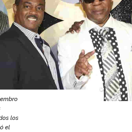
iembro
s
dos los
ó el