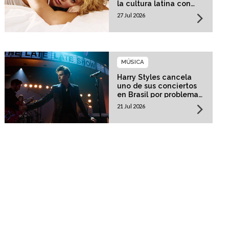
la cultura latina con
una residencia histórica
27 Jul 2026
MÚSICA
Harry Styles cancela
uno de sus conciertos
en Brasil por problemas
de salud
21 Jul 2026