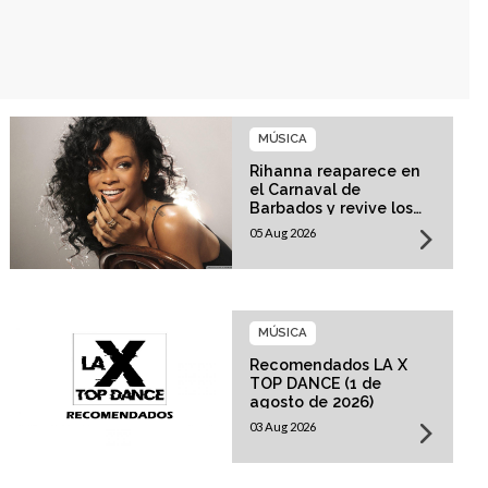
MÚSICA
Rihanna reaparece en
el Carnaval de
Barbados y revive los
rumores sobre su
05 Aug 2026
esperado regreso
musical
MÚSICA
Recomendados LA X
TOP DANCE (1 de
agosto de 2026)
03 Aug 2026