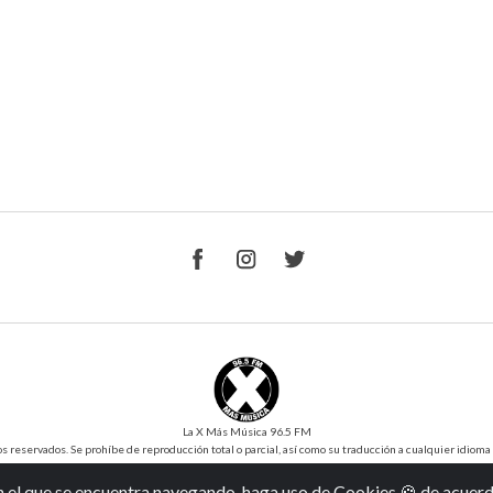
La X Más Música 96.5 FM
reservados. Se prohíbe de reproducción total o parcial, así como su traducción a cualquier idioma sin
Desarrollo y Diseño
SilverIT
Versión 1.0
n el que se encuentra navegando, haga uso de Cookies 🍪 de acuer