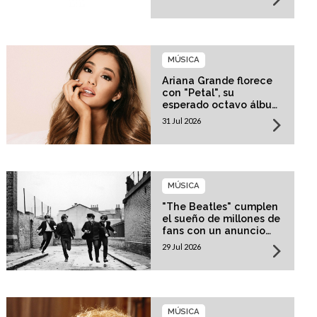
MÚSICA
Ariana Grande florece
con "Petal", su
esperado octavo álbum
de estudio
31 Jul 2026
MÚSICA
"The Beatles" cumplen
el sueño de millones de
fans con un anuncio
histórico
29 Jul 2026
MÚSICA