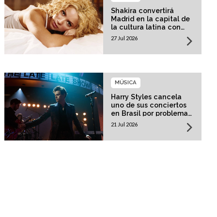
Shakira convertirá
Madrid en la capital de
la cultura latina con
una residencia histórica
27 Jul 2026
MÚSICA
Harry Styles cancela
uno de sus conciertos
en Brasil por problemas
de salud
21 Jul 2026