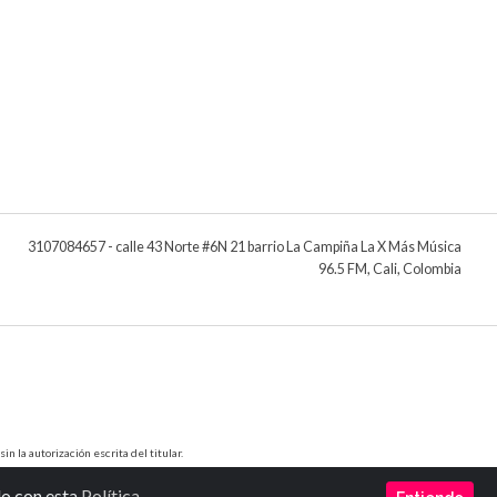
3107084657 - calle 43 Norte #6N 21 barrio La Campiña La X Más Música
96.5 FM, Cali, Colombia
 la autorización escrita del titular.
do con esta
Política