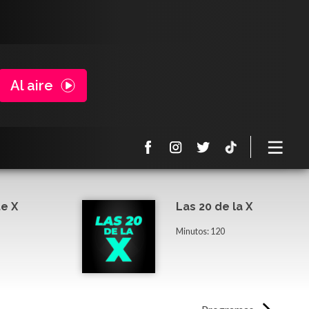
Al aire
e X
Las 20 de la X
Minutos: 120