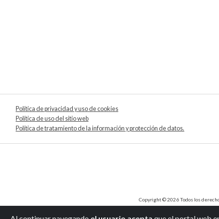
Política de privacidad y uso de cookies
Política de uso del sitio web
Política de tratamiento de la información y protección de datos.
Copyright © 2026 Todos los derechos 
Al continuar navegando
el usuario acepta
que el portal web e