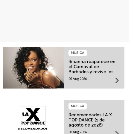
MÚSICA
Rihanna reaparece en
el Carnaval de
Barbados y revive los
rumores sobre su
05 Aug 2026
esperado regreso
musical
MÚSICA
Recomendados LA X
TOP DANCE (1 de
agosto de 2026)
03 Aug 2026