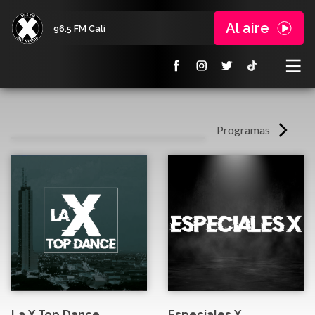
Al aire
96.5 FM Cali
Programas
La X Top Dance
Especiales X