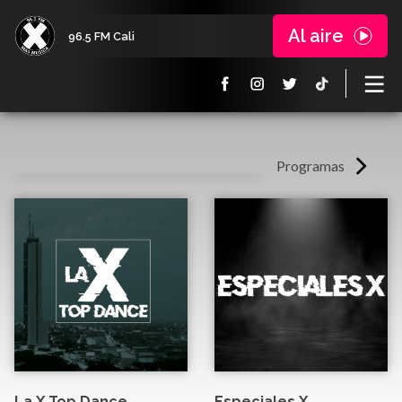
Al aire
96.5 FM Cali
Programas
La X Top Dance
Especiales X