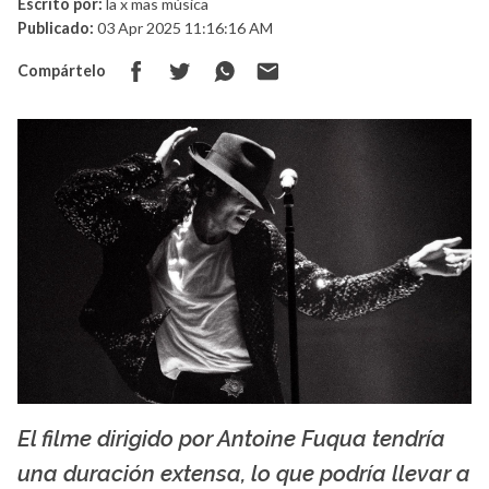
Escrito por:
la x mas música
Publicado:
03 Apr 2025 11:16:16 AM
Compártelo
El filme dirigido por Antoine Fuqua tendría
La X mas música
una duración extensa, lo que podría llevar a