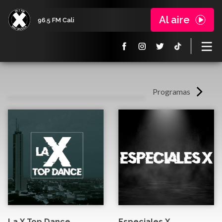
Al aire
96.5 FM Cali
Programas
La X Top Dance
Especiales X