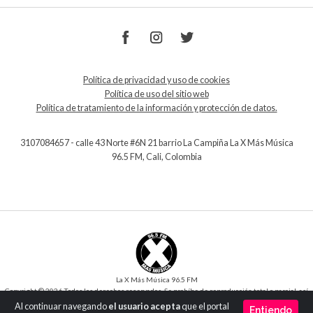
Política de privacidad y uso de cookies
Política de uso del sitio web
Política de tratamiento de la información y protección de datos.
3107084657 - calle 43 Norte #6N 21 barrio La Campiña La X Más Música
96.5 FM, Cali, Colombia
La X Más Música 96.5 FM
Copyright © 2026 Todos los derechos reservados. Se prohíbe de reproducción total o parcial, así
como su traducción a cualquier idioma sin la autorización escrita del titular.
Al continuar navegando
el usuario acepta
que el portal
Entiendo