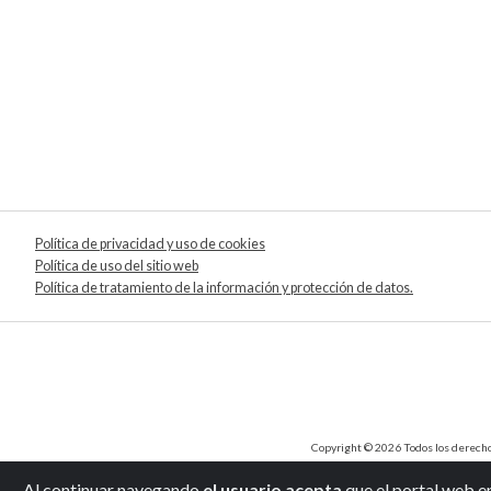
Política de privacidad y uso de cookies
Política de uso del sitio web
Política de tratamiento de la información y protección de datos.
Copyright © 2026 Todos los derechos 
Al continuar navegando
el usuario acepta
que el portal web e