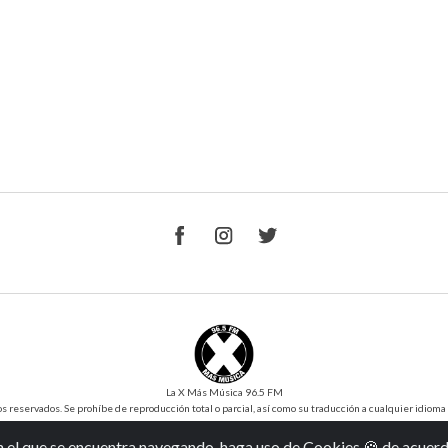
La X Más Música 96.5 FM
reservados. Se prohíbe de reproducción total o parcial, así como su traducción a cualquier idioma sin
Desarrollo y Diseño
SilverIT
Versión 1.0
n el que se encuentra navegando, haga uso de Cookies 🍪 de acuer