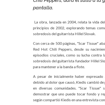
Chili Peppers, dará el salto a la 
pantalla.
La obra, lanzada en 2004, relata la vida d
principios de 2002, explorando temas como 
sobredosis del guitarrista Hillel Slovak.
Con cerca de 500 páginas, "Scar Tissue" abar
Red Hot Chili Peppers, desde su nacimien
episodios cruciales, como su lucha contra l
sobredosis del guitarrista fundador Hillel Slov
para mantener a la banda a flote.
A pesar de inicialmente haber expresado a
debido al dolor que causó, Kiedis cambió de 
en diversas comunidades. "Scar Tissue" s
demostrar que uno puede tocar fondo y regr
según compartió Kiedis en una entrevista con