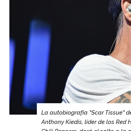
La autobiografía "Scar Tissue" d
Anthony Kiedis, líder de los Red 