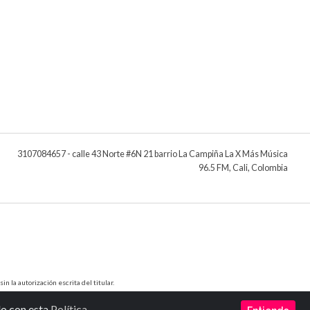
3107084657 - calle 43 Norte #6N 21 barrio La Campiña La X Más Música
96.5 FM, Cali, Colombia
 la autorización escrita del titular.
do con esta
Política