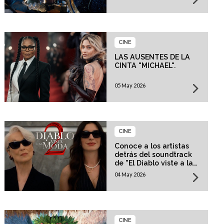
CINE
LAS AUSENTES DE LA
CINTA "MICHAEL".
05 May 2026
CINE
Conoce a los artistas
detrás del soundtrack
de "El Diablo viste a la
moda 2"
04 May 2026
CINE