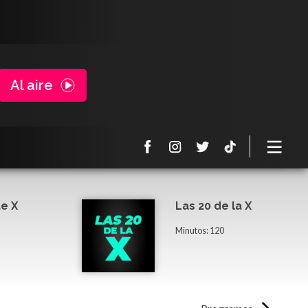
Al aire
e X
Las 20 de la X
Minutos: 120