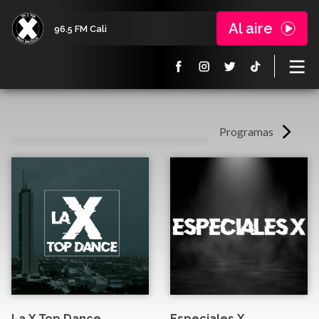
Al aire
96.5 FM Cali
Programas
La X Top Dance
Especiales X