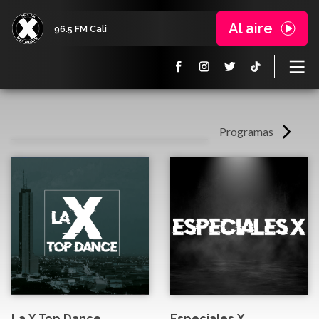
Al aire
96.5 FM Cali
Programas
La X Top Dance
Especiales X