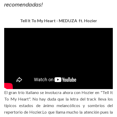
recomendadas!
Tell It To My Heart - MEDUZA ft. Hozier
El gran trío italiano se involucra ahora con Hozier en "Tell It
To My Heart". No hay duda que la letra del track lleva los
típicos estados de ánimo melancólicos y sombríos del
repertorio de Hozier.Lo que llama mucho la atención pues la