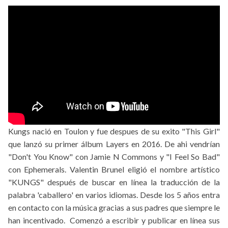
Kungs nació en Toulon y fue despues de su exito "This Girl"
que lanzó su primer álbum Layers en 2016. De ahi vendrían
"Don't You Know" con Jamie N Commons y "I Feel So Bad"
con Ephemerals. Valentin Brunel eligió el nombre artístico
"KUNGS" después de buscar en línea la traducción de la
palabra 'caballero' en varios idiomas. Desde los 5 años entra
en contacto con la música gracias a sus padres que siempre le
han incentivado. Comenzó a escribir y publicar en línea sus