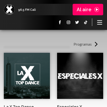
Al aire
96.5 FM Cali
Programas
La X Top Dance
Especiales X