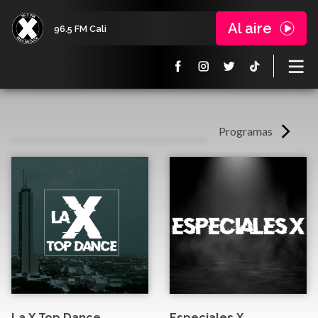
Al aire
96.5 FM Cali
Programas
La X Top Dance
Especiales X