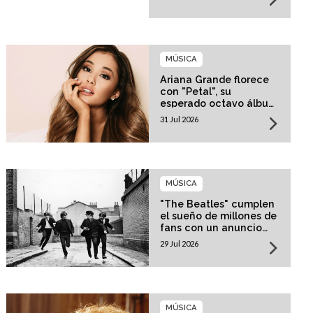
MÚSICA
Ariana Grande florece
con "Petal", su
esperado octavo álbum
de estudio
31 Jul 2026
MÚSICA
"The Beatles" cumplen
el sueño de millones de
fans con un anuncio
histórico
29 Jul 2026
MÚSICA