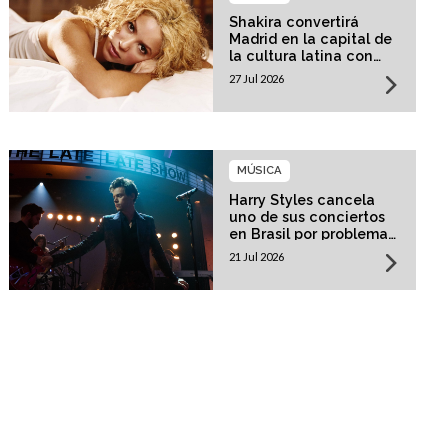
Shakira convertirá
Madrid en la capital de
la cultura latina con
una residencia histórica
27 Jul 2026
MÚSICA
Harry Styles cancela
uno de sus conciertos
en Brasil por problemas
de salud
21 Jul 2026