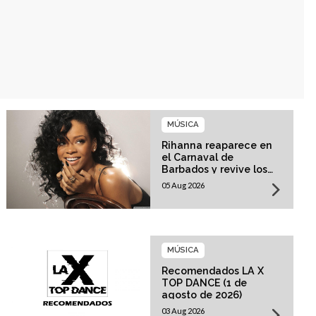
MÚSICA
Rihanna reaparece en
el Carnaval de
Barbados y revive los
rumores sobre su
05 Aug 2026
esperado regreso
musical
MÚSICA
Recomendados LA X
TOP DANCE (1 de
agosto de 2026)
03 Aug 2026