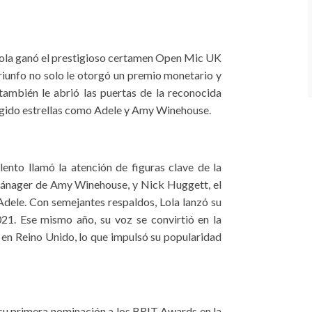
, Lola ganó el prestigioso certamen Open Mic UK
triunfo no solo le otorgó un premio monetario y
también le abrió las puertas de la reconocida
urgido estrellas como Adele y Amy Winehouse.
ento llamó la atención de figuras clave de la
mánager de Amy Winehouse, y Nick Huggett, el
Adele. Con semejantes respaldos, Lola lanzó su
21. Ese mismo año, su voz se convirtió en la
 en Reino Unido, lo que impulsó su popularidad
 su primera nominación a los BRIT Awards en la