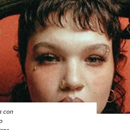
a con
o