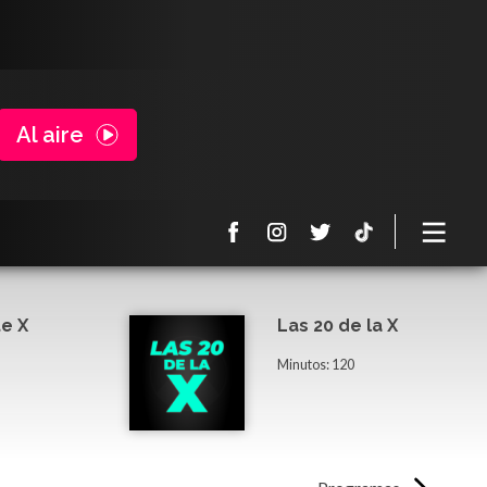
Al aire
e X
Las 20 de la X
Minutos: 120