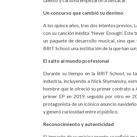
talento y carisma empezaron a destacar.
Un concurso que cambió su destino
A los quince años, tras dos intentos previos
con su canción inédita 'Never Enough'. Este 
un paquete de desarrollo musical, sino que 
BRIT School, una institución de la que han s
El salto al mundo profesional
Durante su tiempo en la BRIT School, su tal
industria, incluyendo a Nick Shymansky, ex
hombre que le ofreció su primer contrato a 
primer EP en 2019, seguido por otro en 20
protagonista de un icónico anuncio navideño
y generó curiosidad entre el público.
Reconocimiento y autenticidad
El impacto de su música pronto se reflejó en