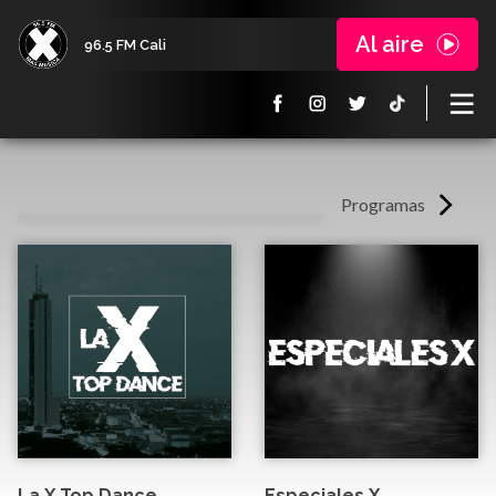
Al aire
96.5 FM Cali
Programas
La X Top Dance
Especiales X