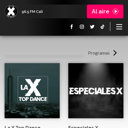
Al aire
96.5 FM Cali
Programas
La X Top Dance
Especiales X